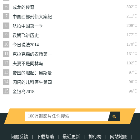
6
302℃
成龙的传奇
7
211℃
中国西部刑侦大案纪
实
8
209℃
航拍中国第一季
9
177℃
袁腾飞讲历史
10
170℃
今日说法2014
11
131℃
克拉克森的农场第一
季
12
102℃
夫妻不是同林鸟
13
97℃
帝国的崛起：奥斯曼
第一季
14
96℃
闪闪的儿科医生第四
季
15
96℃
金银岛2018
问题反馈
|
下载帮助
|
最近更新
|
排行榜
|
网站地图
|