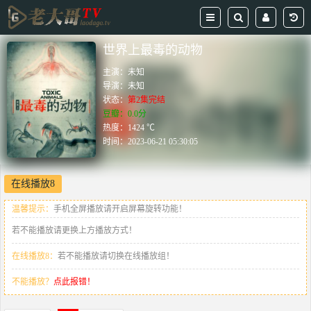
世界上最毒的动物
主演：
未知
导演：
未知
状态：
第2集完结
豆瓣：0.0分
热度：1424 ℃
时间：
2023-06-21 05:30:05
在线播放8
温馨提示：
手机全屏播放请开启屏幕旋转功能！
若不能播放请更换上方播放方式！
在线播放8：
若不能播放请切换在线播放组！
不能播放？
点此报错！