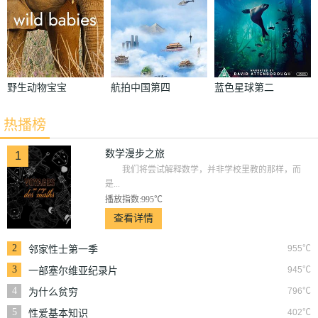
野生动物宝宝
航拍中国第四
蓝色星球第二
第一季
季
季
热播榜
数学漫步之旅
1
我们将尝试解释数学，并非学校里教的那样，而
是...
播放指数:995℃
查看详情
2
955℃
邻家性士第一季
3
945℃
一部塞尔维亚纪录片
4
796℃
为什么贫穷
5
402℃
性爱基本知识