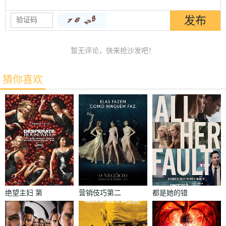
暂无评论，快来抢沙发吧！
猜你喜欢
绝望主妇 第
营销伎巧第二
都是她的错
二季
季