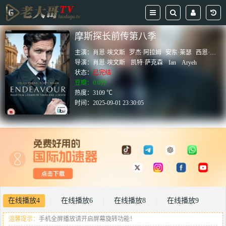
摩斯探长前传第八季
主演：
肖恩·埃文斯
罗杰·阿拉姆
安东·莱瑟
西恩·里格比
导演：
肖恩·埃文斯
凯特·萨克森
Ian
Aryeh
状态：
已完结
豆瓣：0.0分
热度：3109 ℃
时间：
2025-09-01 23:30:05
在线播放4
在线播放6
在线播放8
在线播放9
|
|
|
温馨提示：
手机全屏播放请开启屏幕旋转功能！