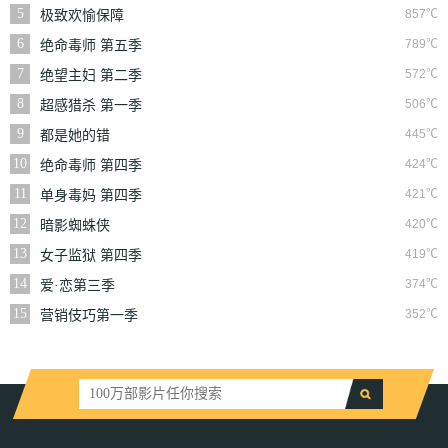
5
857℃
极致欢愉保障
6
789℃
绝命毒师 第五季
7
572℃
绝望主妇 第二季
8
506℃
超感猎杀 第一季
9
445℃
都是她的错
10
424℃
绝命毒师 第四季
11
421℃
单身毒妈 第四季
12
420℃
暗影蜘蛛侠
13
419℃
女子监狱 第四季
14
374℃
爱·恋第三季
15
352℃
营销伎巧第一季