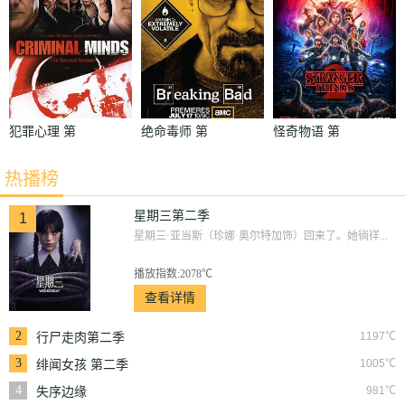
犯罪心理 第
绝命毒师 第
怪奇物语 第
二季
四季
二季
热播榜
星期三第二季
1
星期三·亚当斯（珍娜·奥尔特加饰）回来了。她徜徉...
播放指数:2078℃
查看详情
2
1197℃
行尸走肉第二季
3
1005℃
绯闻女孩 第二季
4
981℃
失序边缘