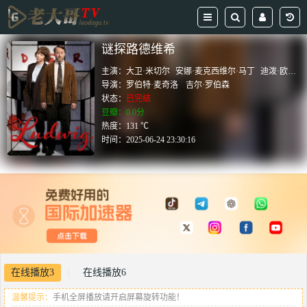
谜探路德维希
主演：
大卫·米切尔
安娜·麦克西维尔·马丁
迪泼·欧拉
导演：
罗伯特·麦奇洛
吉尔·罗伯森
状态：
已完结
豆瓣：0.0分
热度：131 ℃
时间：
2025-06-24 23:30:16
在线播放3
在线播放6
|
温馨提示：
手机全屏播放请开启屏幕旋转功能！