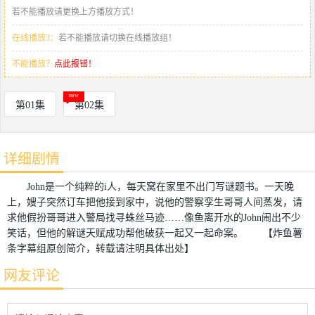
若不能播放请更换上方播放方式！
在线播放3：
若不能播放请切换在线播放组！
不能播放？
点此报错！
第01集
第02集
详细剧情
John是一个纯粹的i人，每天窝在家里不出门写谜题书。一天晚
上，嫂子突然订车把他接到家中，说他的警察孪生哥哥人间蒸发，请
求他假扮哥哥进入警局找寻蛛丝马迹……像鱼离开水的John闹出不少
笑话，但他的解谜天赋成功帮他破获一起又一起命案。 【炸鱼薯
条字幕组原创简介，转载请注明具体出处】
网友评论