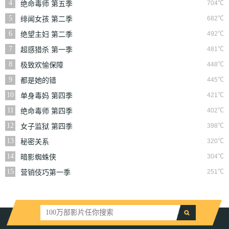
4
704℃
绝命毒师 第五季
5
682℃
绯闻女孩 第二季
6
492℃
绝望主妇 第二季
7
481℃
超感猎杀 第一季
8
448℃
极致欢愉保障
9
445℃
都是她的错
10
421℃
单身毒妈 第四季
11
402℃
绝命毒师 第四季
12
398℃
女子监狱 第四季
13
320℃
秘密关系
14
304℃
暗影蜘蛛侠
15
251℃
营销伎巧第一季