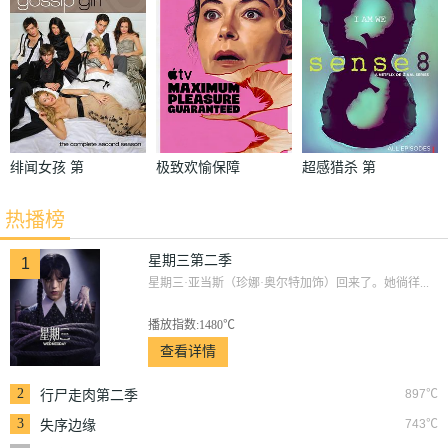
绯闻女孩 第
极致欢愉保障
超感猎杀 第
二季
一季
热播榜
星期三第二季
1
星期三·亚当斯（珍娜·奥尔特加饰）回来了。她徜徉...
播放指数:1480℃
查看详情
2
897℃
行尸走肉第二季
3
743℃
失序边缘