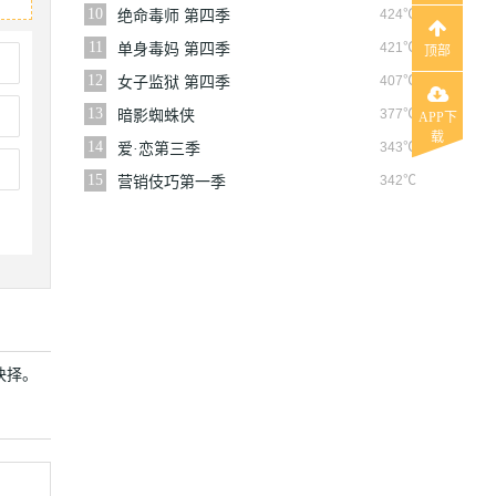
10
424℃
绝命毒师 第四季
11
421℃
单身毒妈 第四季
顶部
12
407℃
女子监狱 第四季
13
377℃
暗影蜘蛛侠
APP下
载
14
343℃
爱·恋第三季
15
342℃
营销伎巧第一季
抉择。