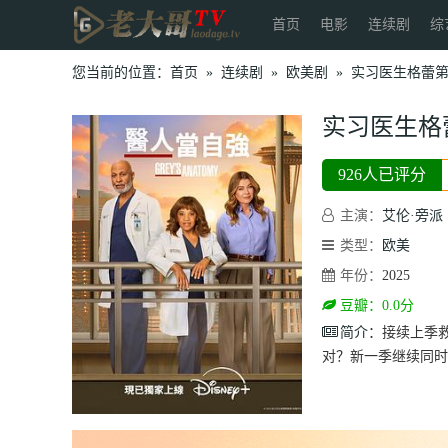
首页
电影
连续剧
综
您当前的位置：
首页
»
连续剧
»
欧美剧
»
实习医生格蕾
实习医生格
926人已评分
主演：
艾伦·旁派
类型：
欧美
年份：
2025
豆瓣：0.0分
简介：
接续上季
对？新一季继续同时