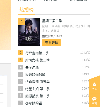
二季
二季
热播榜
星期三第二季
1
星期三·亚当斯（珍娜·奥尔特加饰）回
来了。她徜徉...
播放指数:1881℃
查看详情
2
1142℃
行尸走肉第二季
3
914℃
绯闻女孩 第二季
4
902℃
失序边缘
5
849℃
极致欢愉保障
6
782℃
绝命毒师 第五季
7
569℃
绝望主妇 第二季
个人
8
503℃
超感猎杀 第一季
9
445℃
都是她的错
留言