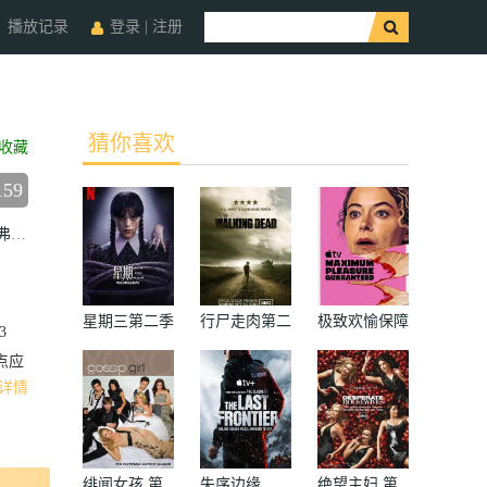
播放记录
登录
|
注册
猜你喜欢
收藏
159
弗
卡特琳娜·斯柯松
钱德拉·威尔森
星期三第二季
行尸走肉第二
极致欢愉保障
3
季
点应
详情
绯闻女孩 第
失序边缘
绝望主妇 第