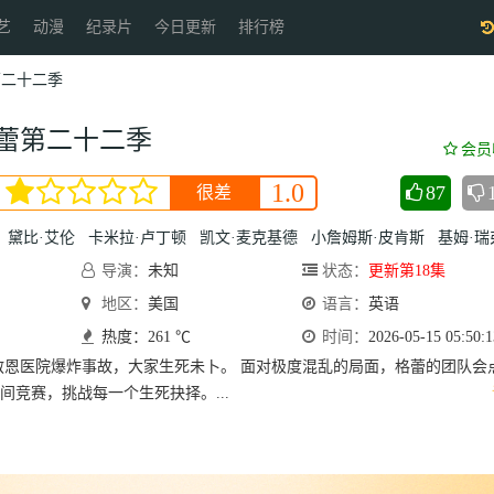
艺
动漫
纪录片
今日更新
排行榜
第二十二季
蕾第二十二季
会员
1.0
87
很差
黛比·艾伦
卡米拉·卢丁顿
凯文·麦克基德
小詹姆斯·皮肯斯
基姆·瑞
导演：
未知
状态：
更新第18集
地区：
美国
语言：
英语
热度：261 ℃
时间：
2026-05-15 05:50:1
救恩医院爆炸事故，大家生死未卜。 面对极度混乱的局面，格蕾的团队会
间竞赛，挑战每一个生死抉择。...