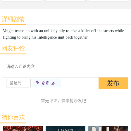
详细剧情
Voight teams up with an unlikely ally to take a killer off the streets while
fighting to bring his Intelligence unit back together.
网友评论
暂无评论，快来抢沙发吧！
猜你喜欢