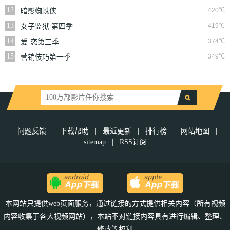
12
420℃
暗影蜘蛛侠
13
419℃
女子监狱 第四季
14
374℃
爱·恋第三季
15
349℃
营销伎巧第一季
问题反馈
|
下载帮助
|
最近更新
|
排行榜
|
网站地图
|
sitemap
|
RSS订阅
本网站只提供web页面服务，通过链接的方式提供相关内容（所有视频
内容收集于各大视频网站），本站不对链接内容具有进行编辑、整理、
修改等权利