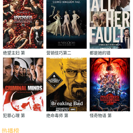
绝望主妇 第
营销伎巧第二
都是她的错
二季
季
犯罪心理 第
绝命毒师 第
怪奇物语 第
二季
四季
二季
热播榜