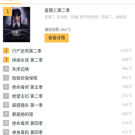
星期三第二季
1
星期三·亚当斯（珍娜·奥尔特加饰）回来了。她徜徉...
播放指数:2061℃
查看详情
2
1193℃
行尸走肉第二季
3
998℃
绯闻女孩 第二季
4
981℃
失序边缘
5
851℃
极致欢愉保障
6
789℃
绝命毒师 第五季
7
572℃
绝望主妇 第二季
8
506℃
超感猎杀 第一季
9
445℃
都是她的错
10
424℃
绝命毒师 第四季
11
421℃
单身毒妈 第四季