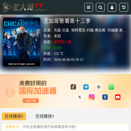
芝加哥警署第十三季
主演：
杰森·贝盖
帕特里克·约翰·弗吕格
玛瑞娜·斯奎尔西亚提
导演：
未知
状态：
更新第21集
豆瓣：0.0分
热度：155 ℃
时间：
2026-06-06 05:50:15
在线播放6
在线播放9
|
温馨提示：
手机全屏播放请开启屏幕旋转功能！