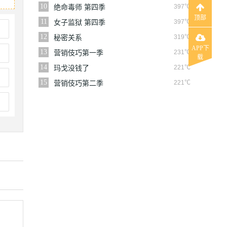
10
397℃
绝命毒师 第四季
顶部
11
397℃
女子监狱 第四季
12
319℃
秘密关系
APP下
13
231℃
营销伎巧第一季
载
14
221℃
玛戈没钱了
15
221℃
营销伎巧第二季