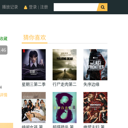
播放记录
登录
|
注册
猜你喜欢
收藏
146
星期三第二季
行尸走肉第二
失序边缘
4
季
详情
绯闻女孩 第
超感猎杀 第
绝望主妇 第