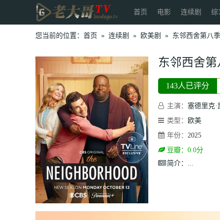
首页
电影
连续剧
综
您当前的位置：
首页
»
连续剧
»
欧美剧
»
东邻西舍第八
东邻西舍第
143人已评分
主演：
塞德里克·
类型：
欧美
年份：
2025
豆瓣：0.0分
简介：
...