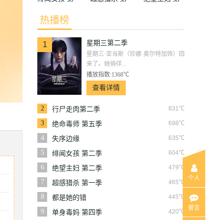
二季
一季
二季
热播榜
星期三第二季
1
星期三·亚当斯（珍娜·奥尔特加饰）回
来了。她徜徉...
播放指数:1368℃
查看详情
2
831℃
行尸走肉第二季
3
698℃
绝命毒师 第五季
4
635℃
失序边缘
5
604℃
绯闻女孩 第二季
6
479℃
绝望主妇 第二季
个人
7
465℃
超感猎杀 第一季
8
445℃
都是她的错
留言
9
420℃
单身毒妈 第四季