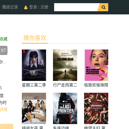
播放记录
登录
|
注册
猜你喜欢
收藏
197
维达
比拉尔·哈斯纳
多娜·普雷斯顿
波佩·李·弗里尔
卡勒姆·科茨
星期三第二季
行尸走肉第二
极致欢愉保障
5
季
意
为时
详情
绯闻女孩 第
失序边缘
绝望主妇 第