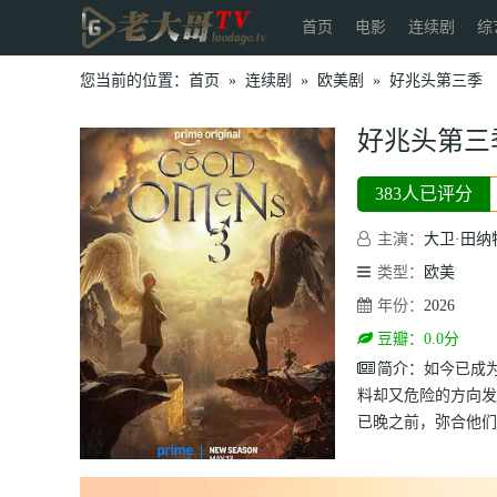
首页
电影
连续剧
综
您当前的位置：
首页
»
连续剧
»
欧美剧
»
好兆头第三季
好兆头第三
383人已评分
主演：
大卫·田纳
类型：
欧美
年份：
2026
豆瓣：0.0分
简介：
如今已成
料却又危险的方向发
已晚之前，弥合他们之