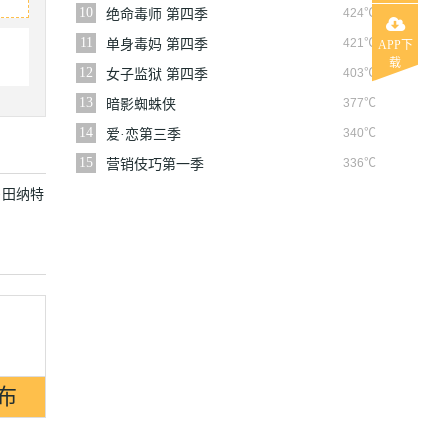
10
424℃
绝命毒师 第四季
11
421℃
单身毒妈 第四季
APP下
载
12
403℃
女子监狱 第四季
13
377℃
暗影蜘蛛侠
14
340℃
爱·恋第三季
15
336℃
营销伎巧第一季
·田纳特