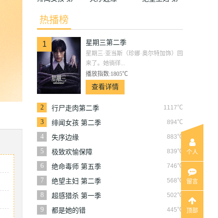
二季
二季
热播榜
星期三第二季
1
星期三·亚当斯（珍娜·奥尔特加饰）回
来了。她徜徉...
播放指数:1805℃
查看详情
2
1117℃
行尸走肉第二季
3
894℃
绯闻女孩 第二季
4
883℃
失序边缘
5
839℃
极致欢愉保障
个人
6
746℃
绝命毒师 第五季
7
568℃
绝望主妇 第二季
留言
8
502℃
超感猎杀 第一季
9
445℃
都是她的错
顶部