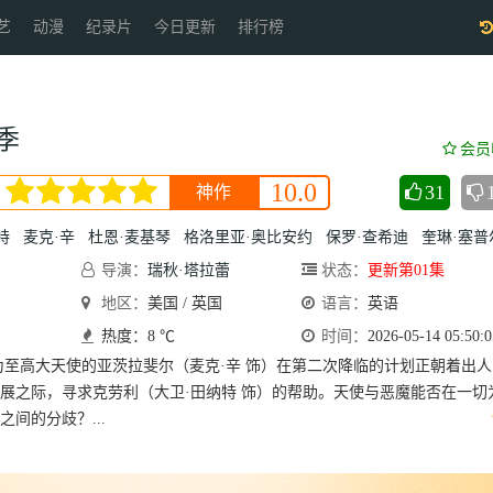
艺
动漫
纪录片
今日更新
排行榜
季
会员
10.0
31
神作
特
麦克·辛
杜恩·麦基琴
格洛里亚·奥比安约
保罗·查希迪
奎琳·塞普尔
导演：
瑞秋·塔拉蕾
状态：
更新第01集
地区：
美国 / 英国
语言：
英语
热度：8 ℃
时间：
2026-05-14 05:50:0
为至高大天使的亚茨拉斐尔（麦克·辛 饰）在第二次降临的计划正朝着出人
展之际，寻求克劳利（大卫·田纳特 饰）的帮助。天使与恶魔能否在一切
间的分歧？...