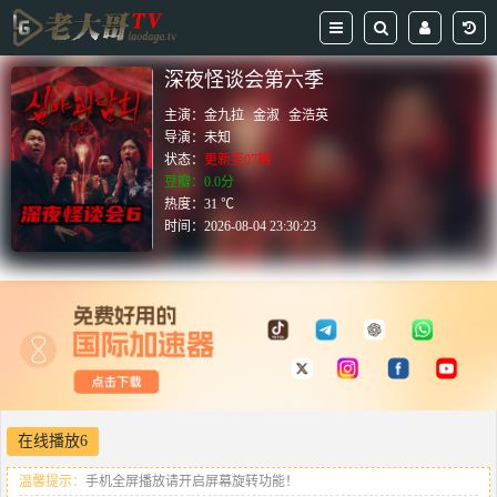
深夜怪谈会第六季
主演：
金九拉
金淑
金浩英
导演：
未知
状态：
更新至07期
豆瓣：0.0分
热度：31 ℃
时间：
2026-08-04 23:30:23
在线播放6
温馨提示：
手机全屏播放请开启屏幕旋转功能！