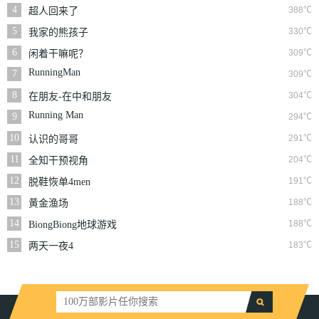
4
388℃
超人回来了
5
330℃
我家的熊孩子
6
309℃
闲着干嘛呢？
RunningMan
7
309℃
8
304℃
在朋友-在中和朋友
们
Running Man
9
294℃
10
291℃
认识的哥哥
11
204℃
全知干预视角
12
191℃
脱鞋恢单4men
13
188℃
黄金渔场
14
188℃
BiongBiong地球游戏
厅第三季
15
183℃
两天一夜4