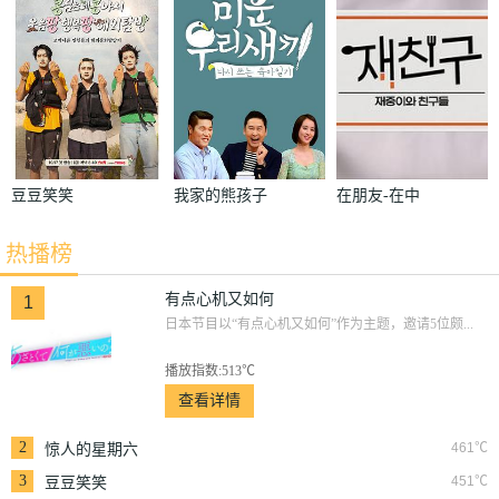
豆豆笑笑
我家的熊孩子
在朋友-在中
和朋友们
热播榜
有点心机又如何
1
日本节目以“有点心机又如何”作为主题，邀请5位颇...
播放指数:513℃
查看详情
2
461℃
惊人的星期六
3
451℃
豆豆笑笑