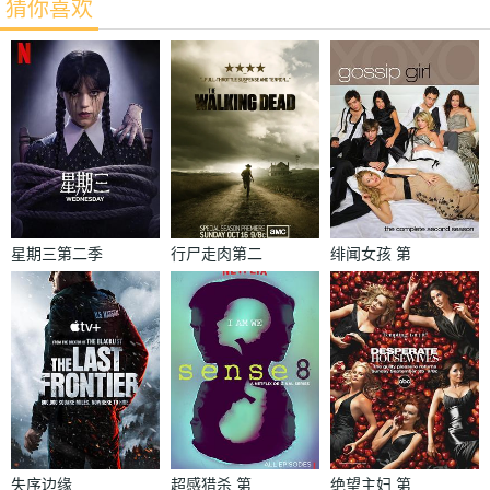
猜你喜欢
星期三第二季
行尸走肉第二
绯闻女孩 第
季
二季
失序边缘
超感猎杀 第
绝望主妇 第