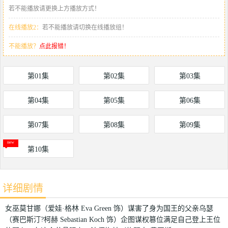
若不能播放请更换上方播放方式！
在线播放2：
若不能播放请切换在线播放组！
不能播放？
点此报错！
第01集
第02集
第03集
第04集
第05集
第06集
第07集
第08集
第09集
第10集
详细剧情
女巫莫甘娜（爱娃·格林 Eva Green 饰）谋害了身为国王的父亲乌瑟
（赛巴斯汀?柯赫 Sebastian Koch 饰）企图谋权篡位满足自己登上王位