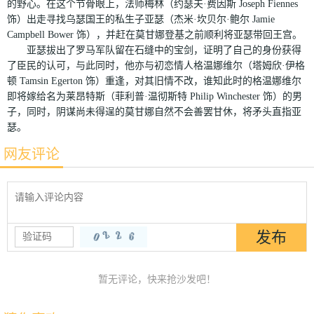
的野心。在这个节骨眼上，法师梅林（约瑟夫·费因斯 Joseph Fiennes
饰）出走寻找乌瑟国王的私生子亚瑟（杰米·坎贝尔·鲍尔 Jamie
Campbell Bower 饰），并赶在莫甘娜登基之前顺利将亚瑟带回王宫。
亚瑟拔出了罗马军队留在石缝中的宝剑，证明了自己的身份获得
了臣民的认可，与此同时，他亦与初恋情人格温娜维尔（塔姆欣·伊格
顿 Tamsin Egerton 饰）重逢，对其旧情不改，谁知此时的格温娜维尔
即将嫁给名为莱昂特斯（菲利普·温彻斯特 Philip Winchester 饰）的男
子，同时，阴谋尚未得逞的莫甘娜自然不会善罢甘休，将矛头直指亚
瑟。
网友评论
暂无评论，快来抢沙发吧！