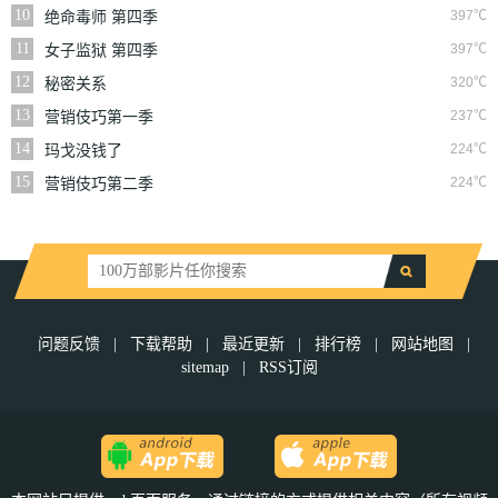
10
397℃
绝命毒师 第四季
11
397℃
女子监狱 第四季
12
320℃
秘密关系
13
237℃
营销伎巧第一季
14
224℃
玛戈没钱了
15
224℃
营销伎巧第二季
问题反馈
|
下载帮助
|
最近更新
|
排行榜
|
网站地图
|
sitemap
|
RSS订阅