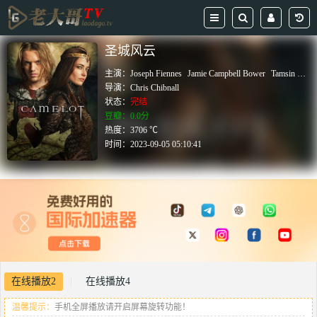
圣城风云
主演：
Joseph Fiennes
Jamie Campbell Bower
Tamsin Egerton
导演：
Chris Chibnall
状态：
完结
豆瓣：0.0分
热度：3706 ℃
时间：
2023-09-05 05:10:41
在线播放2
在线播放4
|
温馨提示：
手机全屏播放请开启屏幕旋转功能！