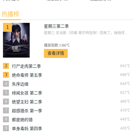
一季
二季
热播榜
星期三第二季
1
星期三·亚当斯（珍娜·奥尔特加饰）回来了。她徜徉...
播放指数:1386℃
查看详情
2
841℃
行尸走肉第二季
3
698℃
绝命毒师 第五季
4
644℃
失序边缘
5
627℃
绯闻女孩 第二季
6
485℃
绝望主妇 第二季
7
470℃
超感猎杀 第一季
8
445℃
都是她的错
9
420℃
单身毒妈 第四季