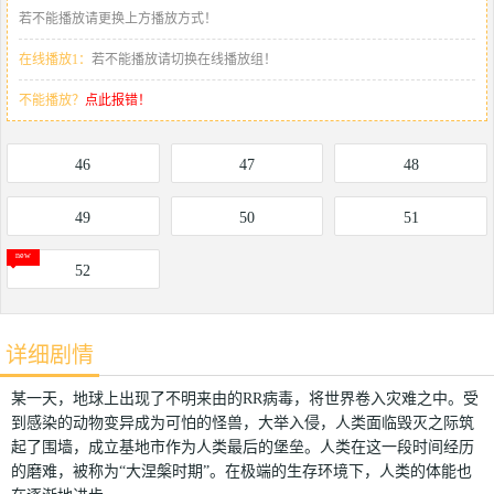
若不能播放请更换上方播放方式！
在线播放1：
若不能播放请切换在线播放组！
不能播放？
点此报错！
46
47
48
49
50
51
52
详细剧情
某一天，地球上出现了不明来由的RR病毒，将世界卷入灾难之中。受
到感染的动物变异成为可怕的怪兽，大举入侵，人类面临毁灭之际筑
起了围墙，成立基地市作为人类最后的堡垒。人类在这一段时间经历
的磨难，被称为“大涅槃时期”。在极端的生存环境下，人类的体能也