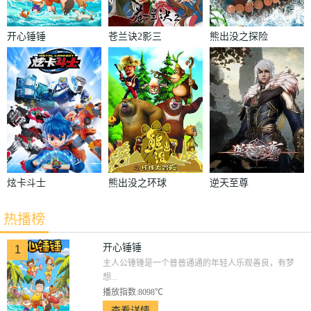
开心锤锤
苍兰诀2影三
熊出没之探险
界篇
日记
炫卡斗士
熊出没之环球
逆天至尊
大冒险
热播榜
开心锤锤
1
主人公锤锤是一个普普通通的年轻人乐观善良，有梦
想...
播放指数:8098℃
查看详情