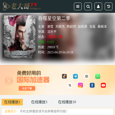
吞噬星空第二季
Swallowed Star
Ⅱ,Swallowed Star Season
主演：
谢莹
刘英杰
杨超然
赵乾景
吴磊
桑毓泽
导演：
沈乐平
状态：
连载至59集
豆瓣：0.0分
热度：29919 ℃
时间：
2023-04-29 04:20:18
在线播放1
在线播放3
在线播放10
|
|
温馨提示：
手机全屏播放请开启屏幕旋转功能！