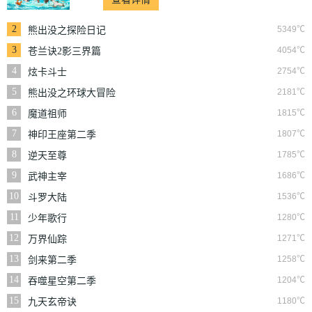
2
5349℃
熊出没之探险日记
3
4054℃
苍兰诀2影三界篇
4
2754℃
炫卡斗士
5
2181℃
熊出没之环球大冒险
6
1815℃
魔道祖师
7
1807℃
神印王座第二季
8
1785℃
逆天至尊
9
1686℃
武神主宰
10
1536℃
斗罗大陆
11
1280℃
少年歌行
12
1271℃
万界仙踪
13
1258℃
剑来第二季
14
1204℃
吞噬星空第二季
15
1180℃
九天玄帝诀