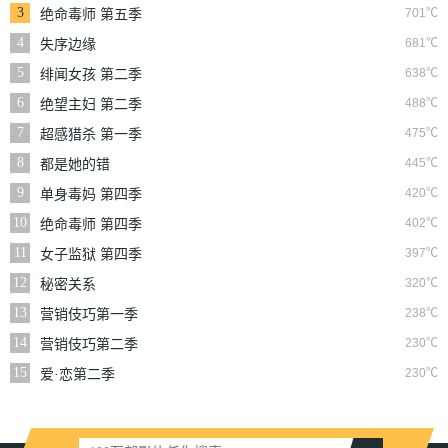
3
701℃
绝命毒师 第五季
4
681℃
失序边缘
5
638℃
绯闻女孩 第二季
6
488℃
绝望主妇 第二季
7
475℃
超感猎杀 第一季
8
445℃
都是她的错
9
420℃
单身毒妈 第四季
10
402℃
绝命毒师 第四季
11
397℃
女子监狱 第四季
12
320℃
秘密关系
13
238℃
营销伎巧第一季
14
230℃
营销伎巧第二季
15
230℃
爱·恋第二季