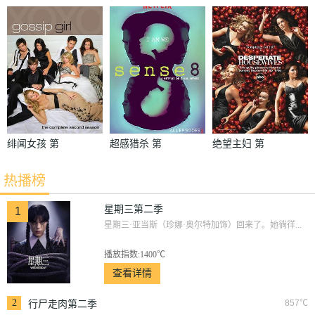
季
绯闻女孩 第
超感猎杀 第
绝望主妇 第
二季
一季
二季
热播榜
星期三第二季
1
星期三·亚当斯（珍娜·奥尔特加饰）回来了。她徜徉...
播放指数:1400℃
查看详情
2
857℃
行尸走肉第二季