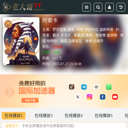
阿索卡
主演：
罗莎里奥·道森
玛丽·伊丽莎白·温斯特德
刘承羽
导演：
戴夫·菲洛尼
斯戴芙·格林
詹妮弗·盖辛格
格
塔·帕特尔
瑞克·法穆易瓦
彼得·拉姆齐
状态：
已完结
豆瓣：0.0分
热度：623 ℃
时间：
2025-07-27 23:30:08
在线播放2
在线播放3
在线播放4
在线播放6
|
|
|
|
温馨提示：
手机全屏播放请开启屏幕旋转功能！