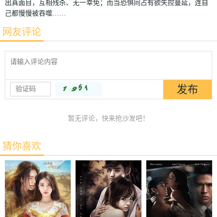
出真面目，互相残杀、无一幸免；而当恐惧同占有欲失控蔓延，连自
己都慢慢被吞噬……
网友评论
暂无评论，快来抢沙发吧！
猜你喜欢