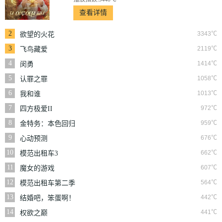
查看详情
2
3343℃
欲望的火花
3
2119℃
飞鸟藏爱
4
1414℃
闵勇
5
1058℃
认罪之罪
6
1013℃
我和谁
7
972℃
四方极爱II
8
959℃
金特务：本色回归
9
676℃
心动预测
10
662℃
模范出租车3
11
607℃
魔女的游戏
12
564℃
模范出租车第二季
13
442℃
结婚吧，笨蛋啊！
14
441℃
权欲之巅