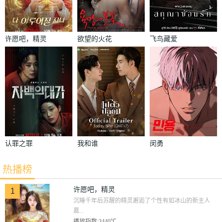
许愿吧，精灵
欲望的火花
飞鸟藏爱
认罪之罪
我和谁
闵勇
热播榜
许愿吧，精灵
1
沉睡千年后苏醒的精灵邂逅了个性有如冰山的新主人
嘉...
播放指数:3440℃