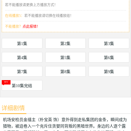
若不能播放请更换上方播放方式！
在线播放5：
若不能播放请切换在线播放组！
不能播放？
点此报错！
第1集
第2集
第3集
第4集
第5集
第6集
第7集
第8集
第9集
第10集完结
详细剧情
机场安检员金禧主（朴宝英 饰）意外得到走私集团的金条，瞬间成为
猎物，被迫卷入一个充斥住贪婪同背叛的黑暗世界。身边的人逐个露