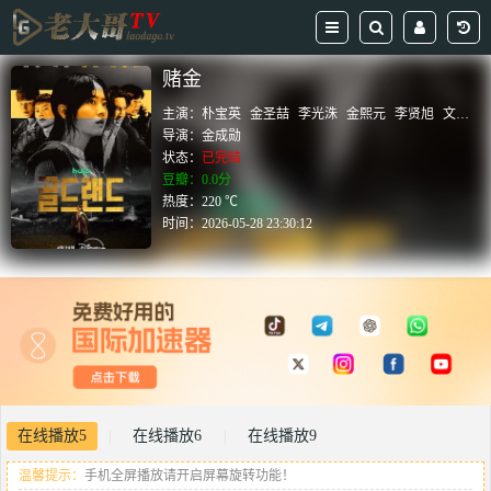
赌金
主演：
朴宝英
金圣喆
李光洙
金熙元
李贤旭
文晶熙
导演：
金成勋
状态：
已完结
豆瓣：0.0分
热度：220 ℃
时间：
2026-05-28 23:30:12
在线播放5
在线播放6
在线播放9
|
|
温馨提示：
手机全屏播放请开启屏幕旋转功能！